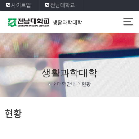
사이트맵
전남대학교
생활과학대학
생활과학대학
대학안내
현황
현황